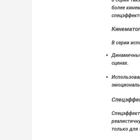
более кинем
спецэффект
Кинемато
В серии ис
Динамичные
сценах.
Использова
эмоциональ
Спецэффе
Спецэффекты
реалистичн
только для 