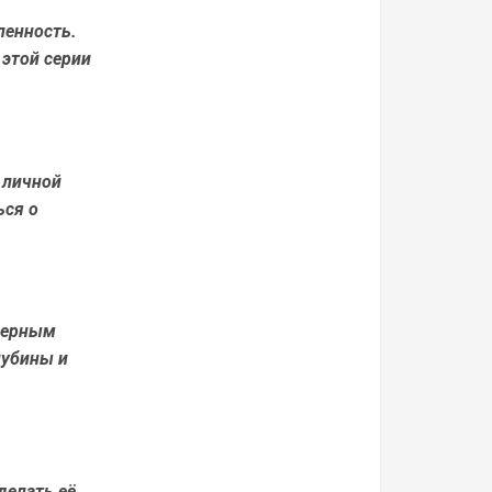
ленность.
 этой серии
 личной
ься о
 верным
лубины и
делать её