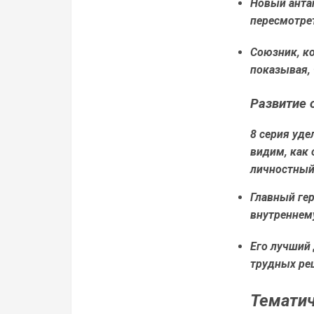
Новый антаг
пересмотре
Союзник, к
показывая, 
Развитие 
8 серия уде
видим, как 
личностный
Главный гер
внутреннем
Его лучший 
трудных ре
Тематич