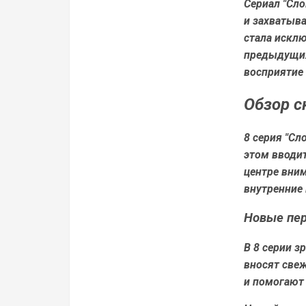
Сериал "Сло
и захватыва
стала исклю
предыдущих
восприятие 
Обзор с
8 серия "Сл
этом вводи
центре вни
внутренние
Новые пер
В 8 серии 
вносят свеж
и помогают 