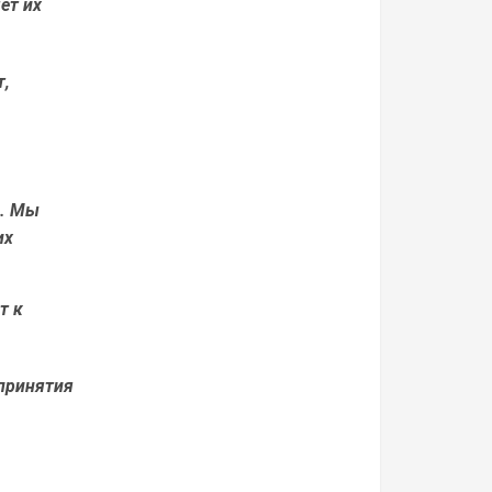
ет их
т,
в. Мы
их
т к
 принятия