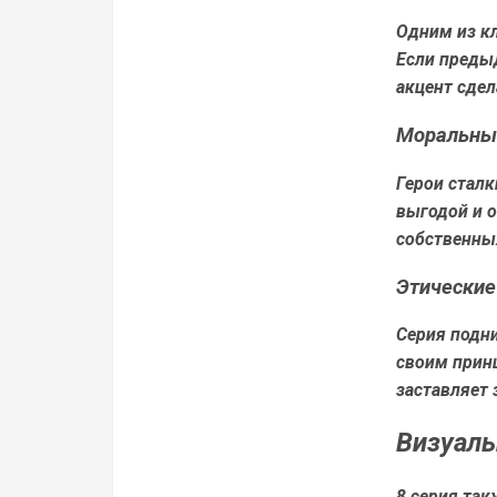
Одним из кл
Если предыд
акцент сдел
Моральны
Герои сталк
выгодой и 
собственных
Этические
Серия подн
своим принц
заставляет 
Визуаль
8 серия так