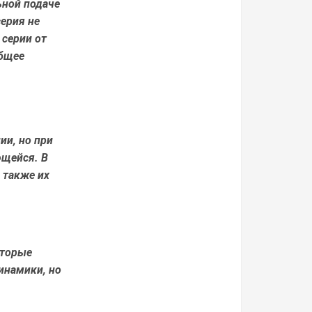
ьной подаче
ерия не
 серии от
общее
ии, но при
ющейся. В
 также их
оторые
инамики, но