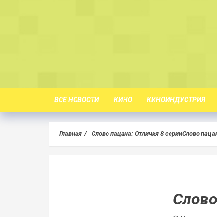
Skip
to
content
ВСЕ НОВОСТИ
КИНО
КИНОИНДУСТРИЯ
Главная
Слово пацана: Отличия 8 серии
Слово пацан
Слово