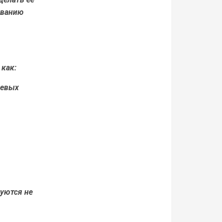
ованию
как:
чевых
уются не