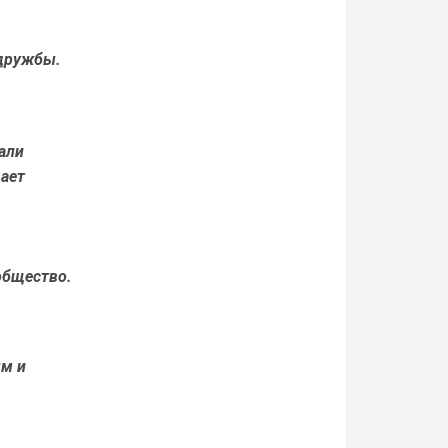
 дружбы.
али
ает
общество.
м и