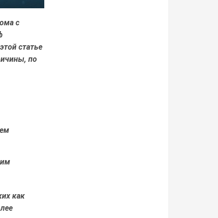
ома с
ф
этой статье
ичины, по
жем
ким
ких как
олее