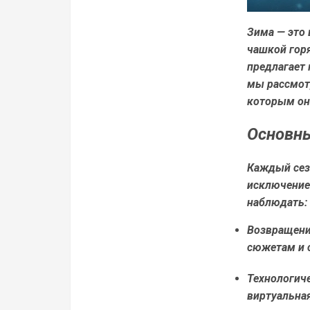
Зима — это 
чашкой гор
предлагает 
мы рассмот
которым он
Основны
Каждый сезо
исключение
наблюдать:
Возвращение
сюжетам и с
Технологич
виртуальная