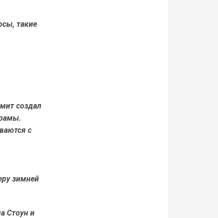
сы, такие
.
Смит создал
драмы.
ваются с
еру зимней
а Стоун и