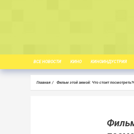
Skip
to
content
ВСЕ НОВОСТИ
КИНО
КИНОИНДУСТРИЯ
Главная
Фильм этой зимой: Что стоит посмотреть?
Фильм