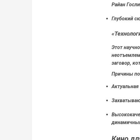
Райан Госли
Глубокий с
«Технолог
Этот научно
неотъемлем
заговор, к
Причины по
Актуальная 
Захватываю
Высококаче
динамичны
Кино дл