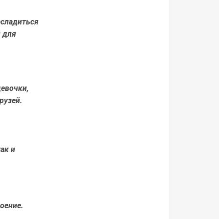
асладиться
 для
евочки,
рузей.
ак и
оение.