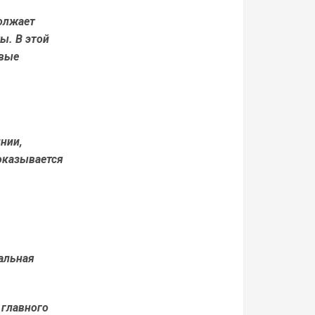
олжает
ы. В этой
евые
нии,
оказывается
альная
 главного