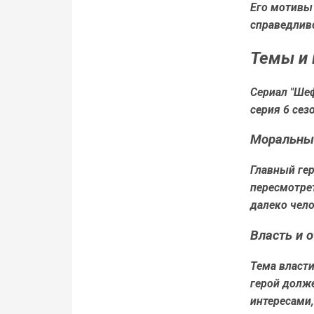
Его мотивы 
справедлив
Темы и
Сериал "Ше
серия 6 сез
Моральны
Главный ге
пересмотрет
далеко чело
Власть и 
Тема власти
герой долж
интересами,