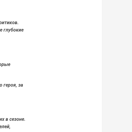
ритиков.
е глубокие
торые
 героя, за
х в сезоне.
елей,