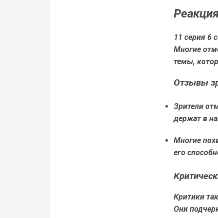
Реакция
11 серия 6 
Многие отме
темы, кото
Отзывы з
Зрители от
держат в н
Многие похв
его способ
Критическ
Критики так
Они подчерк