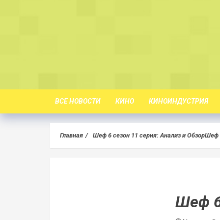
Skip
to
content
ВСЕ НОВОСТИ
КИНО
КИНОИНДУСТРИЯ
Главная
Шеф 6 сезон 11 серия: Анализ и Обзор
Шеф 
Шеф 6