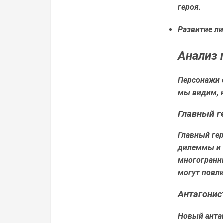
героя.
Развитие л
Анализ 
Персонажи с
мы видим, 
Главный г
Главный гер
дилеммы и 
многогранн
могут повли
Антагонис
Новый антаг