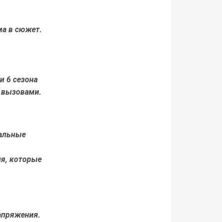
ма в сюжет.
и 6 сезона
 вызовами.
ральные
я, которые
напряжения.