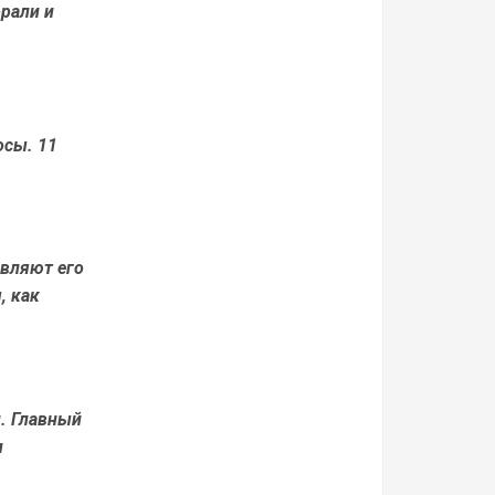
рали и
осы. 11
авляют его
, как
и. Главный
и