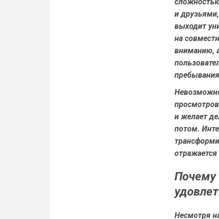
сложностью
и друзьями,
выходит ун
на совмест
вниманию, а
пользовате
пребывания
Невозможно
просмотров 
и желает де
потом. Инте
трансформи
отражается 
Почему 
удовлет
Несмотря н