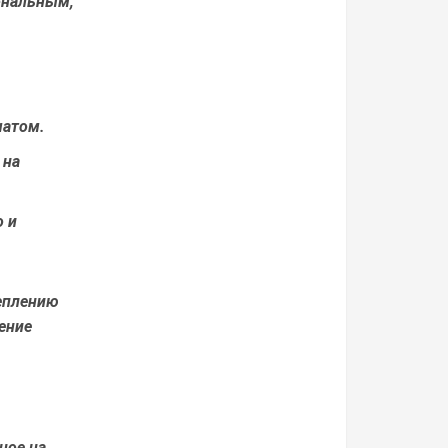
ональным,
чатом.
 на
 и
реплению
ение
ное на