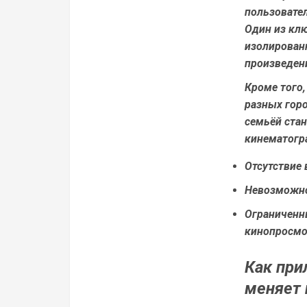
пользовате
Один из кл
изолирован
произведени
Кроме того,
разных горо
семьёй ста
кинематогр
Отсутствие
Невозможно
Ограниченн
кинопросм
Как
при
меняет 