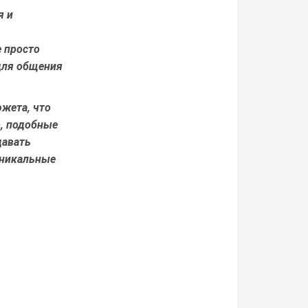
я и
 просто
для общения
жета, что
о, подобные
давать
уникальные