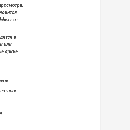
просмотра.
новится
ффект от
дятся в
ми или
ые яркие
мени
местные
е