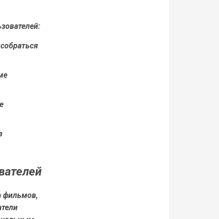
зователей:
 собраться
ме
е
з
вателей
а фильмов,
атели