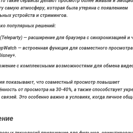
что такие сервисы делают просмотр более живым и эмоци
ту самую атмосферу, которая была утеряна с появлением
ьных устройств и стримингов.
ько популярных решений:
 (Teleparty)
— расширение для браузера с синхронизацией и 
upWatch
— встроенная функция для совместного просмотра
isney+.
ожение с комплексными возможностями для обмена видео
ия показывают, что совместный просмотр повышает
нность от просмотра на 30-40%, а также способствует ук
связей. Это особенно важно в условиях, когда личное общ
ение
фровых технологий
приложение для фильмов
, ориентирован