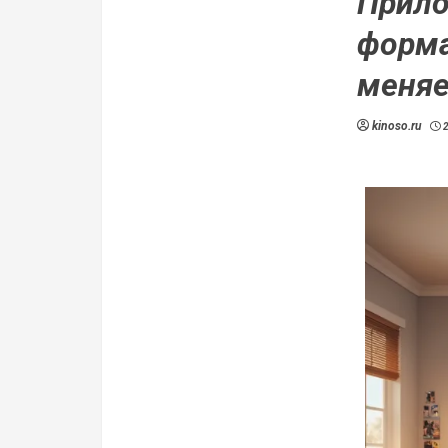
Прило
форма
меняе
kinoso.ru