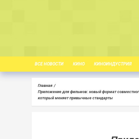
Skip
to
content
ВСЕ НОВОСТИ
КИНО
КИНОИНДУСТРИЯ
Главная
Приложение для фильмов: новый формат совместног
который меняет привычные стандарты