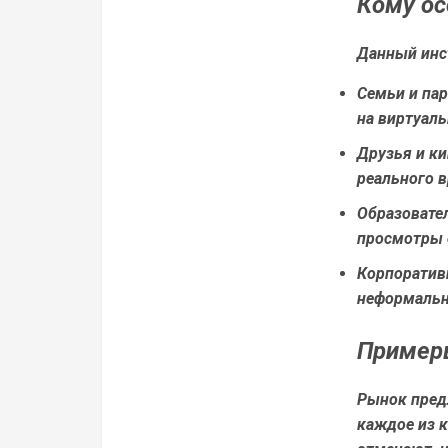
Кому ос
Данный инс
Семьи и пар
на виртуаль
Друзья и к
реального 
Образовате
просмотры 
Корпорати
неформальн
Примеры
Рынок пред
каждое из 