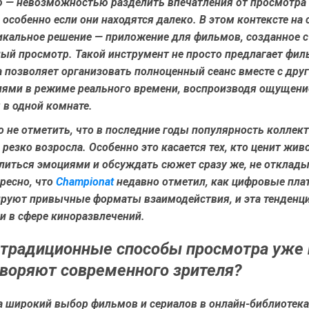
 — невозможностью разделить впечатления от просмотра
 особенно если они находятся далеко. В этом контексте на 
икальное решение —
приложение для фильмов
, созданное 
ный просмотр. Такой инструмент не просто предлагает фил
 позволяет организовать полноценный сеанс вместе с дру
лями в режиме реального времени, воспроизводя ощущени
 в одной комнате.
 не отметить, что в последние годы популярность коллек
резко возросла. Особенно это касается тех, кто ценит жи
литься эмоциями и обсуждать сюжет сразу же, не отклады
ресно, что
Championat
недавно отметил, как цифровые пл
руют привычные форматы взаимодействия, и эта тенденц
и в сфере киноразвлечений.
традиционные способы просмотра уже 
воряют современного зрителя?
а широкий выбор фильмов и сериалов в онлайн-библиотека