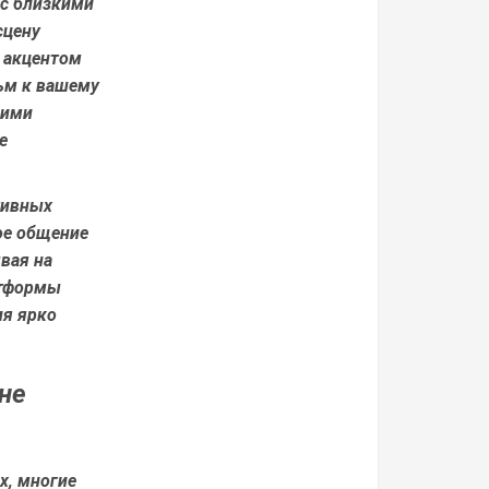
 с близкими
сцену
с акцентом
ьм к вашему
гими
е
тивных
вое общение
вая на
атформы
ия ярко
не
х, многие