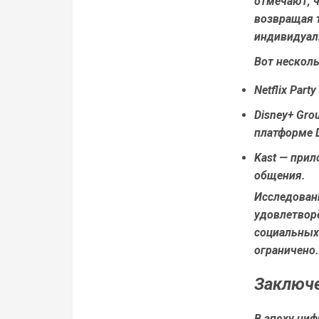
отмечают, 
возвращая 
индивидуал
Вот нескол
Netflix Party
Disney+ Gro
платформе D
Kast
— прил
общения.
Исследован
удовлетворё
социальных 
ограничено.
Заключ
В эпоху ци