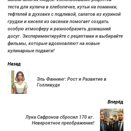
теста для кулича в хлебопечке, кутьи на поминки,
тефтелей в духовке с подливой, салатов из куриной
грудки и киселя из овсянки помогает создать
особую атмосферу и разнообразить домашний
досуг. Экспериментируйте с рецептами и выбирайте
фильмы, которые вдохновляют на новые
кулинарные подвиги!
читать
Назад
еще
Эль Фаннинг: Рост и Развитие в
Пр
Голливуде
нов
Вперёд
Лука Сафронов сбросил 170 кг.
Next
Невероятное преображение!
post: