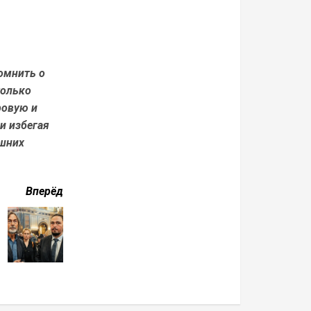
омнить о
только
ровую и
и избегая
ишних
Вперёд