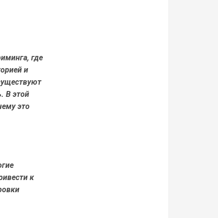
иминга, где
орией и
существуют
. В этой
чему это
огие
ривести к
ровки