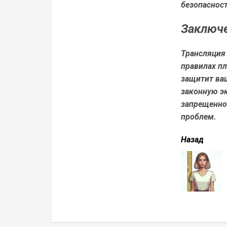
безопасност
Заключ
Трансляция
правилах пл
защитит ва
законную эк
запрещенно
проблем.
читать
Назад
еще