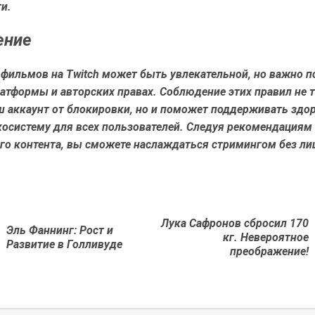
и.
ение
 фильмов на Twitch может быть увлекательной, но важно п
атформы и авторских правах. Соблюдение этих правил не 
ш аккаунт от блокировки, но и поможет поддерживать здо
осистему для всех пользователей. Следуя рекомендациям 
го контента, вы сможете наслаждаться стримингом без л
Лука Сафронов сбросил 170
Эль Фаннинг: Рост и
Предыдущая
Next
кг. Невероятное
Развитие в Голливуде
новость
post:
преображение!