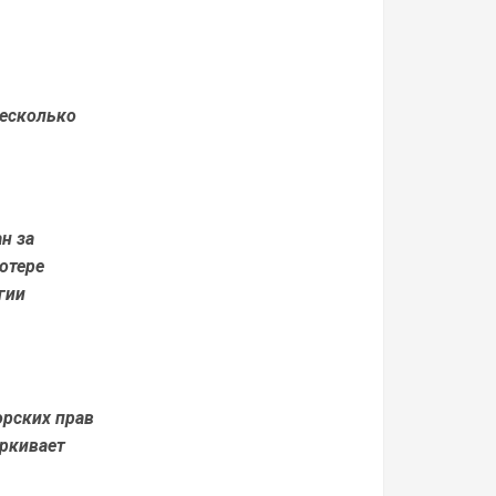
несколько
н за
отере
гии
орских прав
еркивает