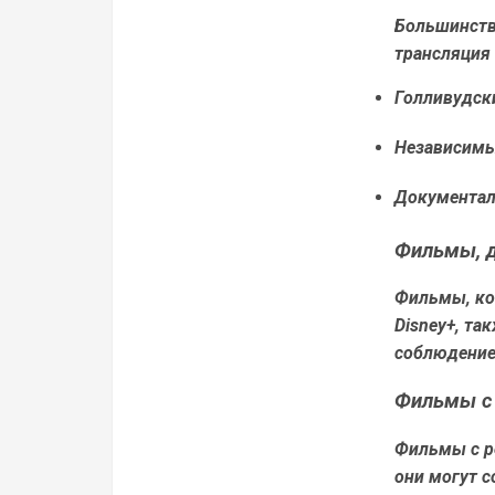
Большинств
трансляция 
Голливудск
Независим
Документа
Фильмы, д
Фильмы, кот
Disney+, та
соблюдением
Фильмы с 
Фильмы с ре
они могут с