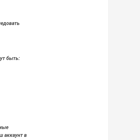
ледовать
гут быть:
имые
ш аккаунт в