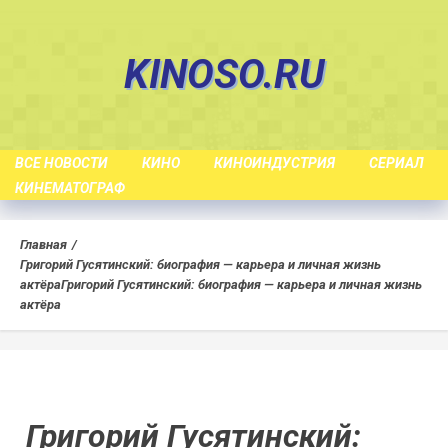
Skip
to
KINOSO.RU
content
ВСЕ НОВОСТИ
КИНО
КИНОИНДУСТРИЯ
СЕРИАЛ
КИНЕМАТОГРАФ
Главная
Григорий Гусятинский: биография — карьера и личная жизнь
актёра
Григорий Гусятинский: биография — карьера и личная жизнь
актёра
Григорий Гусятинский: