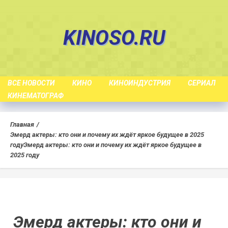
Skip
to
KINOSO.RU
content
ВСЕ НОВОСТИ
КИНО
КИНОИНДУСТРИЯ
СЕРИАЛ
КИНЕМАТОГРАФ
Главная
Эмерд актеры: кто они и почему их ждёт яркое будущее в 2025
году
Эмерд актеры: кто они и почему их ждёт яркое будущее в
2025 году
Эмерд актеры: кто они и