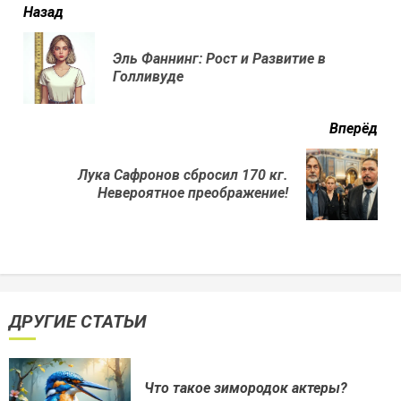
читать
Назад
еще
Эль Фаннинг: Рост и Развитие в
Пр
Голливуде
нов
Вперёд
Лука Сафронов сбросил 170 кг.
Next
Невероятное преображение!
post:
ДРУГИЕ СТАТЬИ
Что такое зимородок актеры?