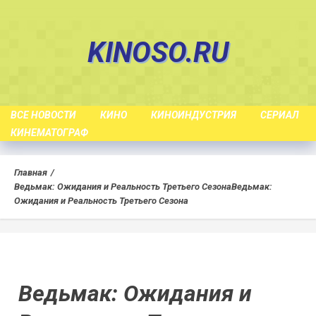
Skip
to
KINOSO.RU
content
ВСЕ НОВОСТИ
КИНО
КИНОИНДУСТРИЯ
СЕРИАЛ
КИНЕМАТОГРАФ
Главная
Ведьмак: Ожидания и Реальность Третьего Сезона
Ведьмак:
Ожидания и Реальность Третьего Сезона
Ведьмак: Ожидания и