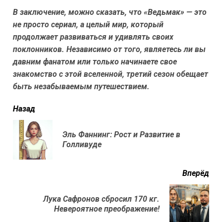
В заключение, можно сказать, что «Ведьмак» — это
не просто сериал, а целый мир, который
продолжает развиваться и удивлять своих
поклонников. Независимо от того, являетесь ли вы
давним фанатом или только начинаете свое
знакомство с этой вселенной, третий сезон обещает
быть незабываемым путешествием.
читать
Назад
еще
Эль Фаннинг: Рост и Развитие в
Пр
Голливуде
нов
Вперёд
Лука Сафронов сбросил 170 кг.
Next
Невероятное преображение!
post: