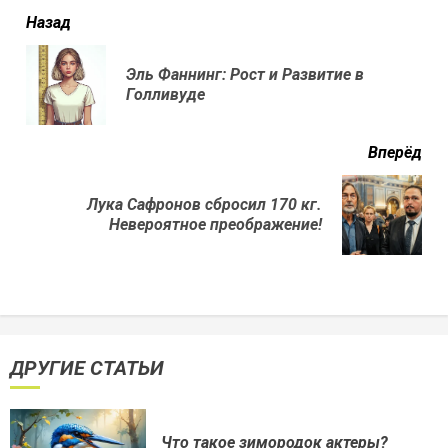
читать
Назад
еще
Эль Фаннинг: Рост и Развитие в
Пр
Голливуде
нов
Вперёд
Лука Сафронов сбросил 170 кг.
Next
Невероятное преображение!
post:
ДРУГИЕ СТАТЬИ
Что такое зимородок актеры?