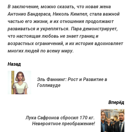
В заключение, можно сказать, что новая жена
Антонио Бандераса, Николь Кимпел, стала важной
частью его жизни, и их отношения продолжают
развиваться и укрепляться. Пара демонстрирует,
что настоящая любовь не знает границ и
возрастных ограничений, и их история вдохновляет
многих людей по всему миру.
читать
Назад
еще
Эль Фаннинг: Рост и Развитие в
Пр
Голливуде
нов
Вперёд
Лука Сафронов сбросил 170 кг.
Next
Невероятное преображение!
post: