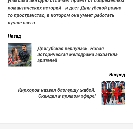
упаковка выгодно отличает проект от современных
романтических историй - и дает Двигубской ровно
то пространство, в котором она умеет работать
лучше всего.
читать
Назад
еще
Двигубская вернулась. Новая
Пр
историческая мелодрама захватила
нов
зрителей
Вперёд
Киркоров назвал блогершу жабой.
Next
Скандал в прямом эфире!
post: