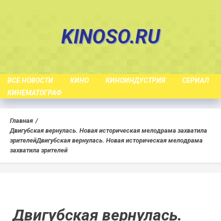
Skip
to
KINOSO.RU
content
ВСЕ НОВОСТИ
КИНО
КИНОИНДУСТРИЯ
СЕРИАЛ
КИНЕМАТОГРАФ
Главная
Двигубская вернулась. Новая историческая мелодрама захватила
зрителей
Двигубская вернулась. Новая историческая мелодрама
захватила зрителей
Двигубская вернулась.